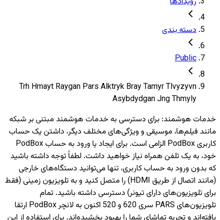
رویدادها
دسته بندی
Public
Trh Hmayt Raygan Pars Alktryk Bray Tamyr Tlvyzyvn
Asybdydgan Jng Thmyly
خدمات هوشمند
:
برای دسترسی به خدمات هوشمند مبتنی بر شبکه
مانند فیلم‌ها، موسیقی و ویژگی‌های مختلف دیگر، داشتن یک حساب
کاربری PodBox الزامی است. برای ایجاد یا ورود به حساب PodBox
خود، به یک تلفن همراه نیاز خواهید داشت. لطفاً توجه داشته باشید
که بدون ورود به حساب کاربری، تنها می‌توانید دستگاه‌های خارجی
(مانند اتصال از طریق HDMI) را متصل کنید و به تلویزیون‌ زمینی (فقط
برای تلویزیون‌های دارای تیونر) دسترسی داشته باشید. تمام
تلویزیون‌های PARS سری 620 و 520 اکنون به لانچر PodBox ارتقا
یافته‌اند و تجربه تماشای شما را بهبود بخشیده‌اند. برای استفاده از این