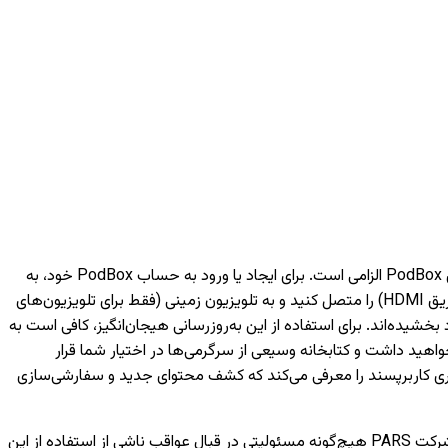
برای دسترسی به خدمات هوشمند مبتنی بر شبکه مانند فیلم‌ها، موسیقی و ویژگی‌های مختلف دیگر، داشتن یک حساب کاربری PodBox الزامی است. برای ایجاد یا ورود به حساب PodBox خود، به
یک تلفن همراه نیاز خواهید داشت. لطفاً توجه داشته باشید که بدون ورود به حساب کاربری، تنها می‌توانید دستگاه‌های خارجی (مانند اتصال از طریق HDMI) را متصل کنید و به تلویزیون‌ زمینی (فقط برای تلویزیون‌های
به لانچر PodBox ارتقا یافته‌اند و تجربه تماشای شما را بهبود بخشیده‌اند. برای استفاده از این به‌روزرسانی هیجان‌انگیز، کافی است به
اهید داشت و کتابخانه وسیعی از سرگرمی‌ها در اختیار شما قرار
کاربری کاربرپسند را معرفی می‌کند که کشف محتوای جدید و سفارشی‌سازی
لطفاً توجه داشته باشید که اجرای صحیح اپلیکیشن‌های توسعه‌یافته توسط شخص ثالث تنها بر عهده شرکت‌های مربوطه است و شرکت PARS هیچ‌گونه مسئولیتی در قبال عواقب ناشی از استفاده از این