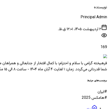
نویسنده
Principal Admin
۲ اردیبهشت ۱۴۰۵، ۱۲:۰۱ ق.ظ.
169
فرهیخته گرامی با سلام و احترام؛ با کمال افتخار از جنابعالی و همراه
شما قدردانی می‌گردد. زمان: ۱ لغایت ۴ آبان ماه ۱۴۰۴ - ساعت ۸ الی ۱۵ مکان: محل دائمی نمایشگاه بین‌المللی تهران - سالن ۳۸-A - غرفه پارس الکتریک .::شرکت کارخانجات پارس الکتریک::.
برچسب‌های مرتبط
#
ایران
#
هامکس 2025