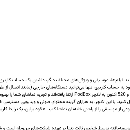
دارای تیونر) دسترسی داشته باشید. تمام تلویزیون‌های PARS سری 620 و 520 اکنون 
 کنید. با این لانچر، به هزاران گزینه محتوای صوتی و ویدیویی دسترسی خو
وعی از موسیقی را از راحتی خانه‌تان تماشا کنید. علاوه براین، یک رابط 