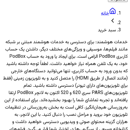
خانه
سبد خرید
خدمات هوشمند
:
برای دسترسی به خدمات هوشمند مبتنی بر شبکه
مانند فیلم‌ها، موسیقی و ویژگی‌های مختلف دیگر، داشتن یک حساب
کاربری PodBox الزامی است. برای ایجاد یا ورود به حساب PodBox
خود، به یک تلفن همراه نیاز خواهید داشت. لطفاً توجه داشته باشید
که بدون ورود به حساب کاربری، تنها می‌توانید دستگاه‌های خارجی
(مانند اتصال از طریق HDMI) را متصل کنید و به تلویزیون‌ زمینی (فقط
برای تلویزیون‌های دارای تیونر) دسترسی داشته باشید. تمام
تلویزیون‌های PARS سری 620 و 520 اکنون به لانچر PodBox ارتقا
یافته‌اند و تجربه تماشای شما را بهبود بخشیده‌اند. برای استفاده از این
به‌روزرسانی هیجان‌انگیز، کافی است به بخش به‌روزرسانی در تنظیمات
تلویزیون خود بروید و مراحل نصب را دنبال کنید. با این لانچر، به
هزاران گزینه محتوای صوتی و ویدیویی دسترسی خواهید داشت و
کتابخانه وسیعی از سرگرمی‌ها در اختیار شما قرار می‌گیرد. فیلم‌های