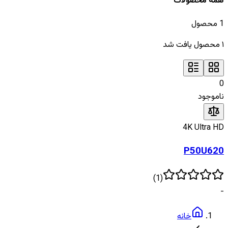
همه محصولات
1
محصول
۱
محصول یافت شد
0
ناموجود
4K Ultra HD
P50U620
)
1
(
-
خانه