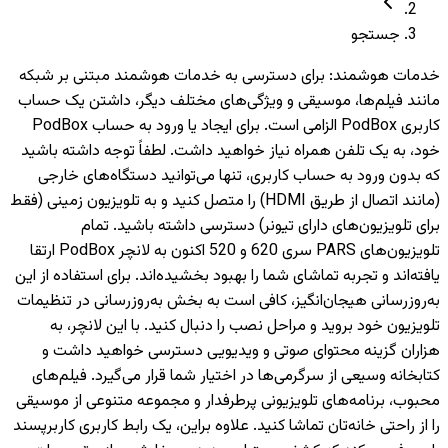
جستجو
خدمات هوشمند
:
برای دسترسی به خدمات هوشمند مبتنی بر شبکه
مانند فیلم‌ها، موسیقی و ویژگی‌های مختلف دیگر، داشتن یک حساب
کاربری PodBox الزامی است. برای ایجاد یا ورود به حساب PodBox
خود، به یک تلفن همراه نیاز خواهید داشت. لطفاً توجه داشته باشید
که بدون ورود به حساب کاربری، تنها می‌توانید دستگاه‌های خارجی
(مانند اتصال از طریق HDMI) را متصل کنید و به تلویزیون‌ زمینی (فقط
برای تلویزیون‌های دارای تیونر) دسترسی داشته باشید. تمام
تلویزیون‌های PARS سری 620 و 520 اکنون به لانچر PodBox ارتقا
یافته‌اند و تجربه تماشای شما را بهبود بخشیده‌اند. برای استفاده از این
به‌روزرسانی هیجان‌انگیز، کافی است به بخش به‌روزرسانی در تنظیمات
تلویزیون خود بروید و مراحل نصب را دنبال کنید. با این لانچر، به
هزاران گزینه محتوای صوتی و ویدیویی دسترسی خواهید داشت و
کتابخانه وسیعی از سرگرمی‌ها در اختیار شما قرار می‌گیرد. فیلم‌های
محبوب، برنامه‌های تلویزیونی پرطرفدار و مجموعه متنوعی از موسیقی
را از راحتی خانه‌تان تماشا کنید. علاوه براین، یک رابط کاربری کاربرپسند