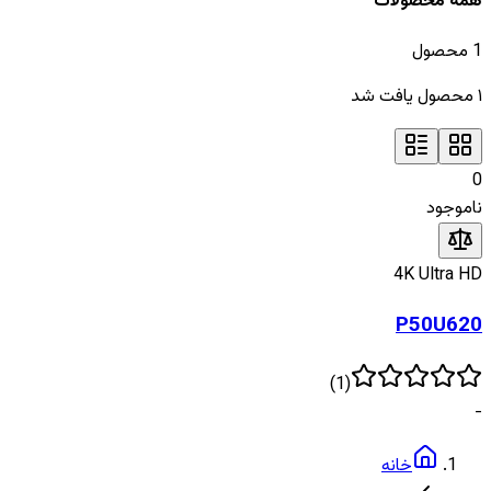
همه محصولات
1
محصول
۱
محصول یافت شد
0
ناموجود
4K Ultra HD
P50U620
)
1
(
-
خانه