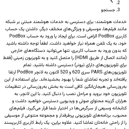
جستجو
خدمات هوشمند
:
برای دسترسی به خدمات هوشمند مبتنی بر شبکه
مانند فیلم‌ها، موسیقی و ویژگی‌های مختلف دیگر، داشتن یک حساب
کاربری PodBox الزامی است. برای ایجاد یا ورود به حساب PodBox
خود، به یک تلفن همراه نیاز خواهید داشت. لطفاً توجه داشته باشید
که بدون ورود به حساب کاربری، تنها می‌توانید دستگاه‌های خارجی
(مانند اتصال از طریق HDMI) را متصل کنید و به تلویزیون‌ زمینی (فقط
برای تلویزیون‌های دارای تیونر) دسترسی داشته باشید. تمام
تلویزیون‌های PARS سری 620 و 520 اکنون به لانچر PodBox ارتقا
یافته‌اند و تجربه تماشای شما را بهبود بخشیده‌اند. برای استفاده از این
به‌روزرسانی هیجان‌انگیز، کافی است به بخش به‌روزرسانی در تنظیمات
تلویزیون خود بروید و مراحل نصب را دنبال کنید. با این لانچر، به
هزاران گزینه محتوای صوتی و ویدیویی دسترسی خواهید داشت و
کتابخانه وسیعی از سرگرمی‌ها در اختیار شما قرار می‌گیرد. فیلم‌های
محبوب، برنامه‌های تلویزیونی پرطرفدار و مجموعه متنوعی از موسیقی
را از راحتی خانه‌تان تماشا کنید. علاوه براین، یک رابط کاربری کاربرپسند