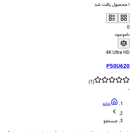
۱
محصول یافت شد
0
ناموجود
4K Ultra HD
P50U620
)
1
(
-
خانه
جستجو