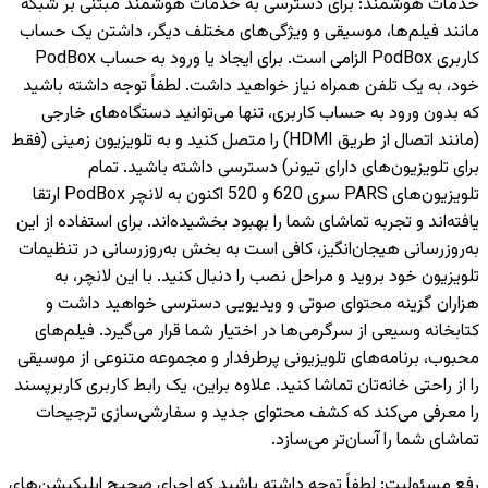
خدمات هوشمند
:
برای دسترسی به خدمات هوشمند مبتنی بر شبکه
مانند فیلم‌ها، موسیقی و ویژگی‌های مختلف دیگر، داشتن یک حساب
کاربری PodBox الزامی است. برای ایجاد یا ورود به حساب PodBox
خود، به یک تلفن همراه نیاز خواهید داشت. لطفاً توجه داشته باشید
که بدون ورود به حساب کاربری، تنها می‌توانید دستگاه‌های خارجی
(مانند اتصال از طریق HDMI) را متصل کنید و به تلویزیون‌ زمینی (فقط
برای تلویزیون‌های دارای تیونر) دسترسی داشته باشید. تمام
تلویزیون‌های PARS سری 620 و 520 اکنون به لانچر PodBox ارتقا
یافته‌اند و تجربه تماشای شما را بهبود بخشیده‌اند. برای استفاده از این
به‌روزرسانی هیجان‌انگیز، کافی است به بخش به‌روزرسانی در تنظیمات
تلویزیون خود بروید و مراحل نصب را دنبال کنید. با این لانچر، به
هزاران گزینه محتوای صوتی و ویدیویی دسترسی خواهید داشت و
کتابخانه وسیعی از سرگرمی‌ها در اختیار شما قرار می‌گیرد. فیلم‌های
محبوب، برنامه‌های تلویزیونی پرطرفدار و مجموعه متنوعی از موسیقی
را از راحتی خانه‌تان تماشا کنید. علاوه براین، یک رابط کاربری کاربرپسند
را معرفی می‌کند که کشف محتوای جدید و سفارشی‌سازی ترجیحات
تماشای شما را آسان‌تر می‌سازد.
رفع مسئولیت
:
لطفاً توجه داشته باشید که اجرای صحیح اپلیکیشن‌های