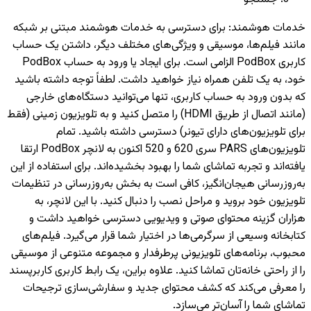
خدمات هوشمند
:
برای دسترسی به خدمات هوشمند مبتنی بر شبکه
مانند فیلم‌ها، موسیقی و ویژگی‌های مختلف دیگر، داشتن یک حساب
کاربری PodBox الزامی است. برای ایجاد یا ورود به حساب PodBox
خود، به یک تلفن همراه نیاز خواهید داشت. لطفاً توجه داشته باشید
که بدون ورود به حساب کاربری، تنها می‌توانید دستگاه‌های خارجی
(مانند اتصال از طریق HDMI) را متصل کنید و به تلویزیون‌ زمینی (فقط
برای تلویزیون‌های دارای تیونر) دسترسی داشته باشید. تمام
تلویزیون‌های PARS سری 620 و 520 اکنون به لانچر PodBox ارتقا
یافته‌اند و تجربه تماشای شما را بهبود بخشیده‌اند. برای استفاده از این
به‌روزرسانی هیجان‌انگیز، کافی است به بخش به‌روزرسانی در تنظیمات
تلویزیون خود بروید و مراحل نصب را دنبال کنید. با این لانچر، به
هزاران گزینه محتوای صوتی و ویدیویی دسترسی خواهید داشت و
کتابخانه وسیعی از سرگرمی‌ها در اختیار شما قرار می‌گیرد. فیلم‌های
محبوب، برنامه‌های تلویزیونی پرطرفدار و مجموعه متنوعی از موسیقی
را از راحتی خانه‌تان تماشا کنید. علاوه براین، یک رابط کاربری کاربرپسند
را معرفی می‌کند که کشف محتوای جدید و سفارشی‌سازی ترجیحات
تماشای شما را آسان‌تر می‌سازد.