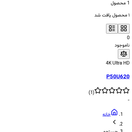
1
محصول
۱
محصول یافت شد
0
ناموجود
4K Ultra HD
P50U620
)
1
(
-
خانه
جستجو