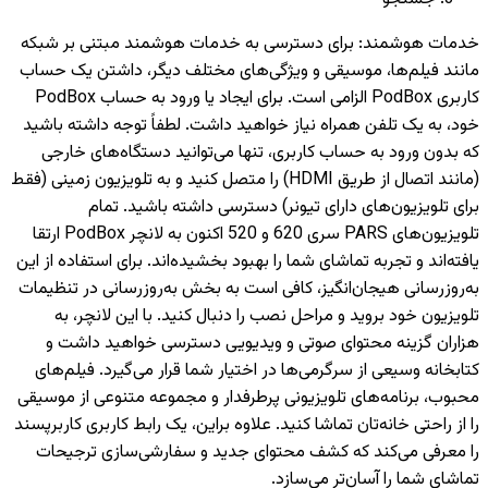
خدمات هوشمند
:
برای دسترسی به خدمات هوشمند مبتنی بر شبکه
مانند فیلم‌ها، موسیقی و ویژگی‌های مختلف دیگر، داشتن یک حساب
کاربری PodBox الزامی است. برای ایجاد یا ورود به حساب PodBox
خود، به یک تلفن همراه نیاز خواهید داشت. لطفاً توجه داشته باشید
که بدون ورود به حساب کاربری، تنها می‌توانید دستگاه‌های خارجی
(مانند اتصال از طریق HDMI) را متصل کنید و به تلویزیون‌ زمینی (فقط
برای تلویزیون‌های دارای تیونر) دسترسی داشته باشید. تمام
تلویزیون‌های PARS سری 620 و 520 اکنون به لانچر PodBox ارتقا
یافته‌اند و تجربه تماشای شما را بهبود بخشیده‌اند. برای استفاده از این
به‌روزرسانی هیجان‌انگیز، کافی است به بخش به‌روزرسانی در تنظیمات
تلویزیون خود بروید و مراحل نصب را دنبال کنید. با این لانچر، به
هزاران گزینه محتوای صوتی و ویدیویی دسترسی خواهید داشت و
کتابخانه وسیعی از سرگرمی‌ها در اختیار شما قرار می‌گیرد. فیلم‌های
محبوب، برنامه‌های تلویزیونی پرطرفدار و مجموعه متنوعی از موسیقی
را از راحتی خانه‌تان تماشا کنید. علاوه براین، یک رابط کاربری کاربرپسند
را معرفی می‌کند که کشف محتوای جدید و سفارشی‌سازی ترجیحات
تماشای شما را آسان‌تر می‌سازد.