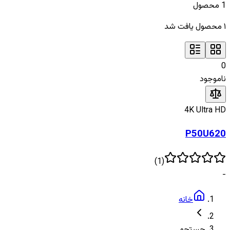
1
محصول
۱
محصول یافت شد
0
ناموجود
4K Ultra HD
P50U620
)
1
(
-
خانه
جستجو